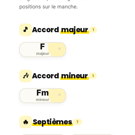
positions sur le manche.
Accord
majeur
🎵
1
F
↗
majeur
Accord
mineur
🎶
1
Fm
↗
mineur
Septièmes
🔥
7