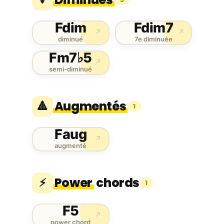
Fdim
Fdim7
↗
↗
diminué
7e diminuée
Fm7♭5
↗
semi-diminué
Augmentés
🔺
1
Faug
↗
augmenté
Power
chords
⚡
1
F5
↗
power chord