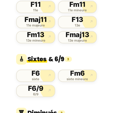
F11
Fm11
↗
↗
11e
11e mineure
Fmaj11
F13
↗
↗
11e majeure
13e
Fm13
Fmaj13
↗
↗
13e mineure
13e majeure
Sixtes
& 6/9
🎸
3
F6
Fm6
↗
↗
sixte
sixte mineure
F6/9
↗
6/9
Diminués
🔻
3