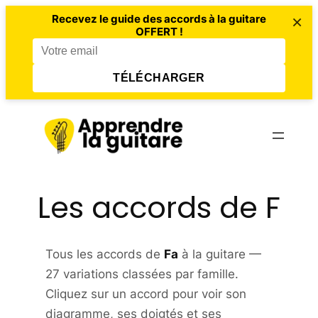
×
Recevez le guide des accords à la guitare
OFFERT !
TÉLÉCHARGER
Aller
au
contenu
Les accords de F
Tous les accords de
Fa
à la guitare —
27 variations classées par famille.
Cliquez sur un accord pour voir son
diagramme, ses doigtés et ses