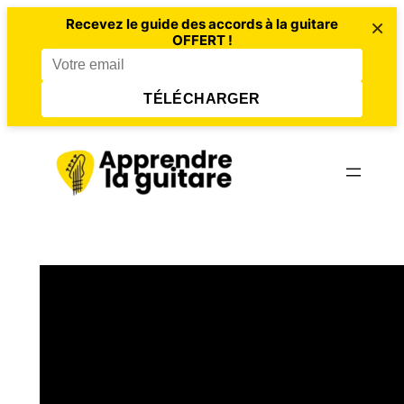
×
Recevez le guide des accords à la guitare
OFFERT !
TÉLÉCHARGER
Aller
au
contenu