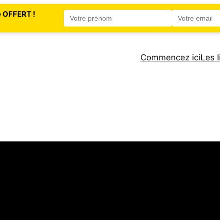
e OFFERT !
Commencez ici
Les l