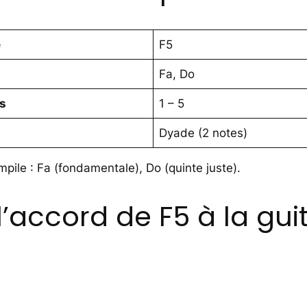
e
F5
Fa, Do
es
1 – 5
Dyade (2 notes)
pile : Fa (fondamentale), Do (quinte juste).
accord de F5 à la gui