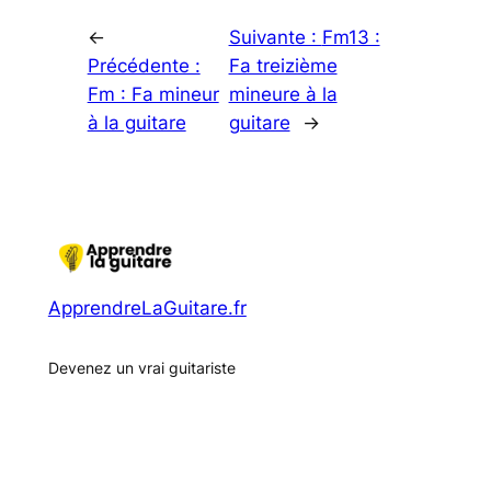
←
Suivante :
Fm13 :
Précédente :
Fa treizième
Fm : Fa mineur
mineure à la
à la guitare
guitare
→
ApprendreLaGuitare.fr
Devenez un vrai guitariste