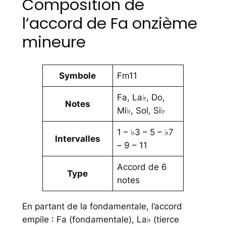
Composition de
l’accord de Fa onzième
mineure
Symbole
Fm11
Fa, La♭, Do,
Notes
Mi♭, Sol, Si♭
1 – ♭3 – 5 – ♭7
Intervalles
– 9 – 11
Accord de 6
Type
notes
En partant de la fondamentale, l’accord
empile : Fa (fondamentale), La♭ (tierce