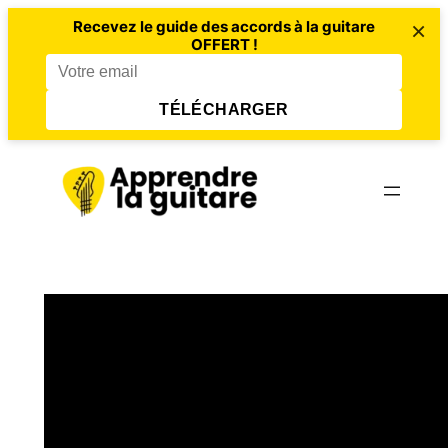
×
Recevez le guide des accords à la guitare
OFFERT !
TÉLÉCHARGER
Aller
au
contenu