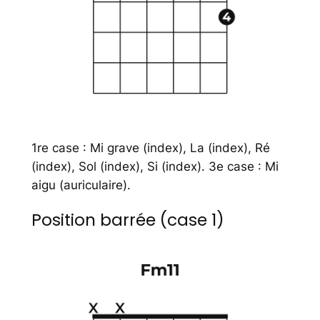
1re case : Mi grave (index), La (index), Ré
(index), Sol (index), Si (index). 3e case : Mi
aigu (auriculaire).
Position barrée (case 1)