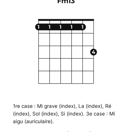
1re case : Mi grave (index), La (index), Ré
(index), Sol (index), Si (index). 3e case : Mi
aigu (auriculaire).