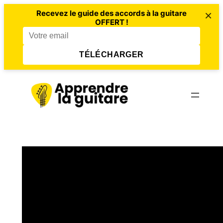
×
Recevez le guide des accords à la guitare
OFFERT !
TÉLÉCHARGER
Aller
au
contenu