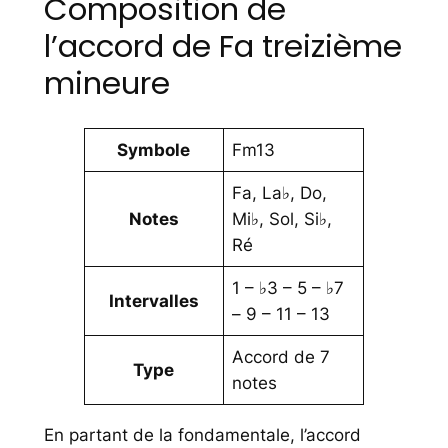
Composition de
l’accord de Fa treizième
mineure
Symbole
Fm13
Fa, La♭, Do,
Notes
Mi♭, Sol, Si♭,
Ré
1 – ♭3 – 5 – ♭7
Intervalles
– 9 – 11 – 13
Accord de 7
Type
notes
En partant de la fondamentale, l’accord