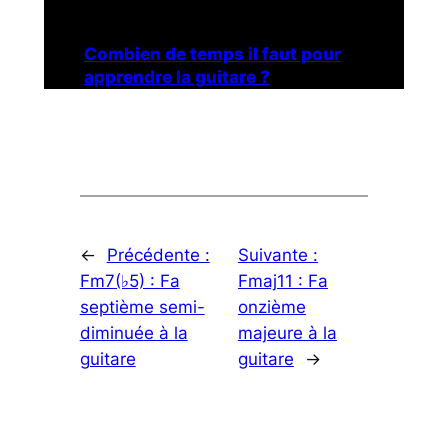
Combien de temps il faut pour
apprendre la guitare ?
←
Précédente :
Suivante :
Fm7(♭5) : Fa
Fmaj11 : Fa
septième semi-
onzième
diminuée à la
majeure à la
guitare
guitare
→