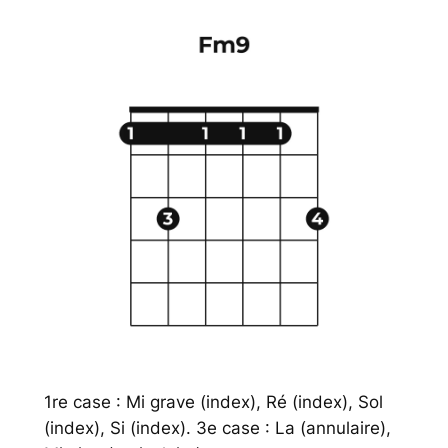
1re case : Mi grave (index), Ré (index), Sol
(index), Si (index). 3e case : La (annulaire),