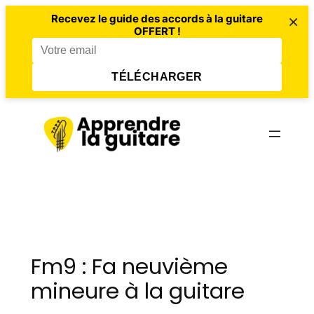
×
Recevez le guide des accords à la guitare
OFFERT !
TÉLÉCHARGER
Aller
au
contenu
Fm9 : Fa neuvième
mineure à la guitare