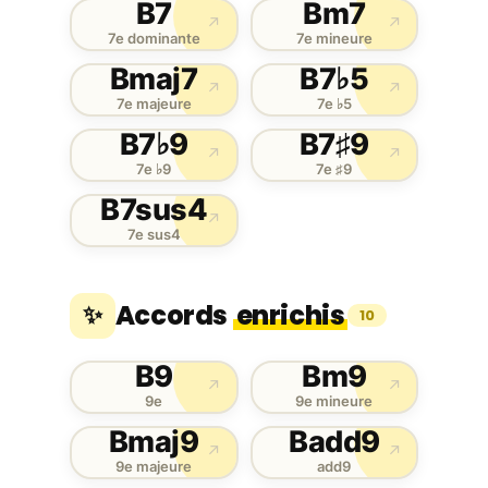
B7
Bm7
↗
↗
7e dominante
7e mineure
Bmaj7
B7♭5
↗
↗
7e majeure
7e ♭5
B7♭9
B7♯9
↗
↗
7e ♭9
7e ♯9
B7sus4
↗
7e sus4
Accords
enrichis
✨
10
B9
Bm9
↗
↗
9e
9e mineure
Bmaj9
Badd9
↗
↗
9e majeure
add9