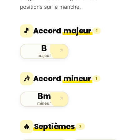
positions sur le manche.
Accord
majeur
🎵
1
B
↗
majeur
Accord
mineur
🎶
1
Bm
↗
mineur
Septièmes
🔥
7