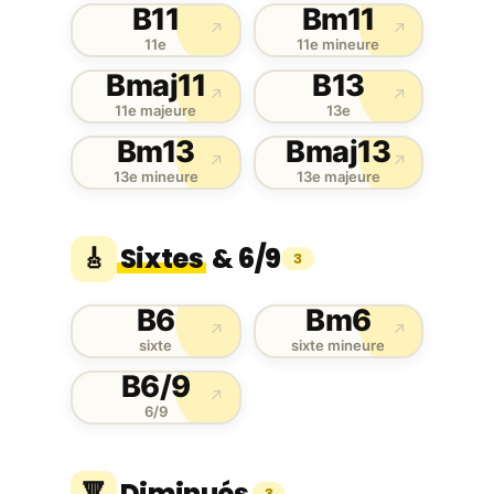
B11
Bm11
↗
↗
11e
11e mineure
Bmaj11
B13
↗
↗
11e majeure
13e
Bm13
Bmaj13
↗
↗
13e mineure
13e majeure
Sixtes
& 6/9
🎸
3
B6
Bm6
↗
↗
sixte
sixte mineure
B6/9
↗
6/9
Diminués
🔻
3