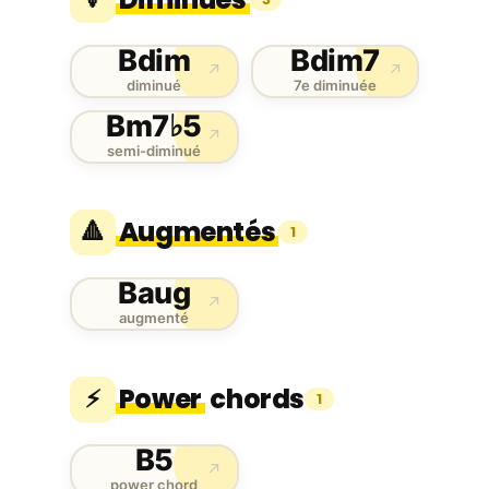
Bdim
Bdim7
↗
↗
diminué
7e diminuée
Bm7♭5
↗
semi-diminué
Augmentés
🔺
1
Baug
↗
augmenté
Power
chords
⚡
1
B5
↗
power chord