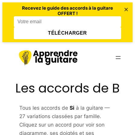
×
Recevez le guide des accords à la guitare
OFFERT !
TÉLÉCHARGER
Aller
au
contenu
Les accords de B
Tous les accords de
Si
à la guitare —
27 variations classées par famille.
Cliquez sur un accord pour voir son
diagramme, ses doigtés et ses