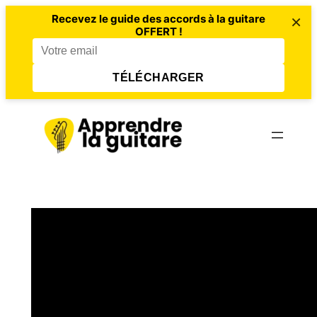
×
Recevez le guide des accords à la guitare
OFFERT !
TÉLÉCHARGER
Aller
au
contenu