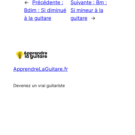
←
Précédente :
Suivante :
Bm :
Bdim : Si diminué
Si mineur à la
à la guitare
guitare
→
ApprendreLaGuitare.fr
Devenez un vrai guitariste