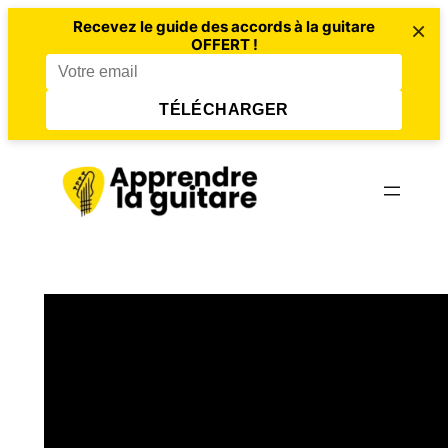
×
Recevez le guide des accords à la guitare
OFFERT !
TÉLÉCHARGER
Aller
au
contenu