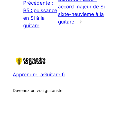
Précédente :
accord majeur de Si
B5 : puissance
sixte-neuvième à la
en Si à la
guitare
→
guitare
ApprendreLaGuitare.fr
Devenez un vrai guitariste