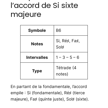
l’accord de Si sixte
majeure
Symbole
B6
Si, Ré♯, Fa♯,
Notes
Sol♯
Intervalles
1 – 3 – 5 – 6
Tétrade (4
Type
notes)
En partant de la fondamentale, l’accord
empile : Si (fondamentale), Ré♯ (tierce
majeure), Fa♯ (quinte juste), Sol♯ (sixte).