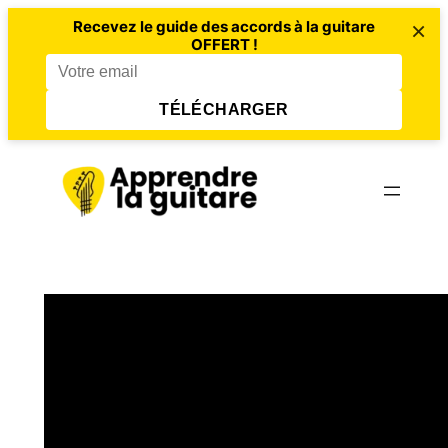
×
Recevez le guide des accords à la guitare
OFFERT !
TÉLÉCHARGER
Aller
au
contenu