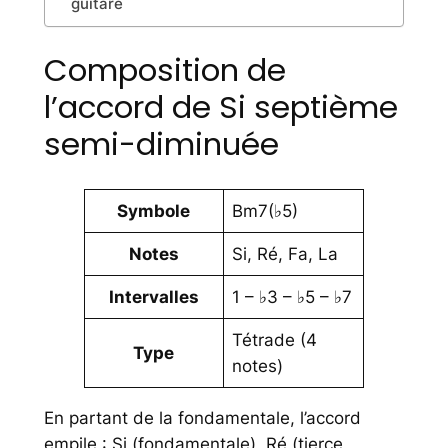
guitare
Composition de
l’accord de Si septième
semi-diminuée
Symbole
Bm7(♭5)
Notes
Si, Ré, Fa, La
Intervalles
1 – ♭3 – ♭5 – ♭7
Tétrade (4
Type
notes)
En partant de la fondamentale, l’accord
empile : Si (fondamentale), Ré (tierce