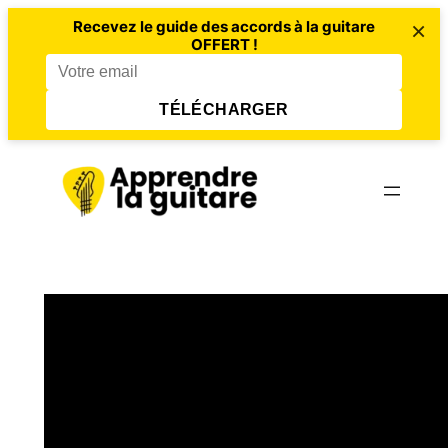
×
Recevez le guide des accords à la guitare
OFFERT !
TÉLÉCHARGER
Aller
au
contenu