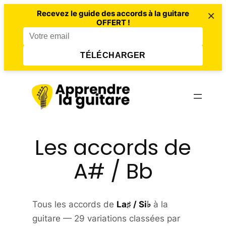
×
Recevez le guide des accords à la guitare
OFFERT !
TÉLÉCHARGER
Aller
au
contenu
Les accords de
A# / Bb
Tous les accords de
La♯ / Si♭
à la
guitare — 29 variations classées par