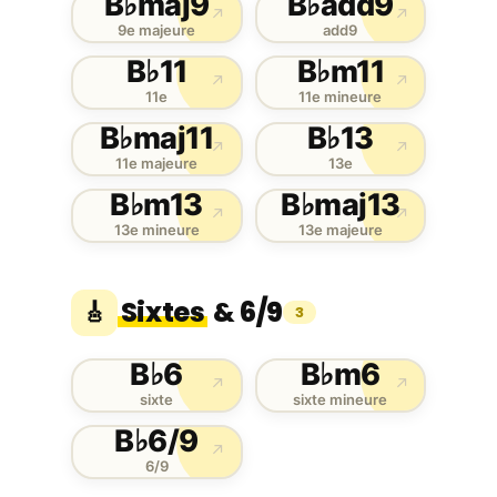
B♭maj9
B♭add9
↗
↗
9e majeure
add9
B♭11
B♭m11
↗
↗
11e
11e mineure
B♭maj11
B♭13
↗
↗
11e majeure
13e
B♭m13
B♭maj13
↗
↗
13e mineure
13e majeure
Sixtes
& 6/9
🎸
3
B♭6
B♭m6
↗
↗
sixte
sixte mineure
B♭6/9
↗
6/9