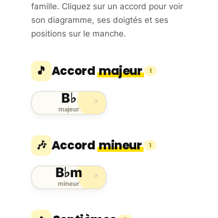
famille. Cliquez sur un accord pour voir
son diagramme, ses doigtés et ses
positions sur le manche.
Accord
majeur
🎵
1
B♭
↗
majeur
Accord
mineur
🎶
1
B♭m
↗
mineur