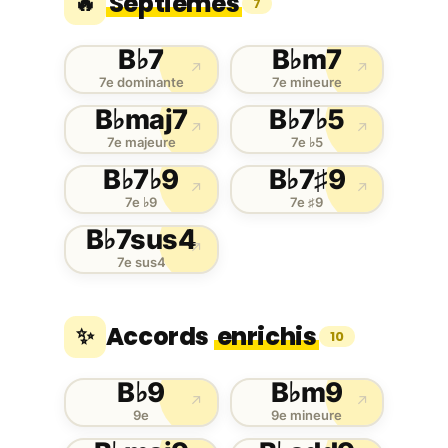
Septièmes
🔥
7
B♭7
B♭m7
↗
↗
7e dominante
7e mineure
B♭maj7
B♭7♭5
↗
↗
7e majeure
7e ♭5
B♭7♭9
B♭7♯9
↗
↗
7e ♭9
7e ♯9
B♭7sus4
↗
7e sus4
Accords
enrichis
✨
10
B♭9
B♭m9
↗
↗
9e
9e mineure