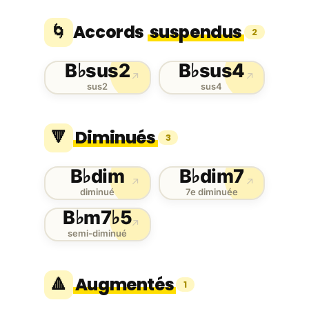
Accords
suspendus
🌀
2
B♭sus2
B♭sus4
↗
↗
sus2
sus4
Diminués
🔻
3
B♭dim
B♭dim7
↗
↗
diminué
7e diminuée
B♭m7♭5
↗
semi-diminué
Augmentés
🔺
1