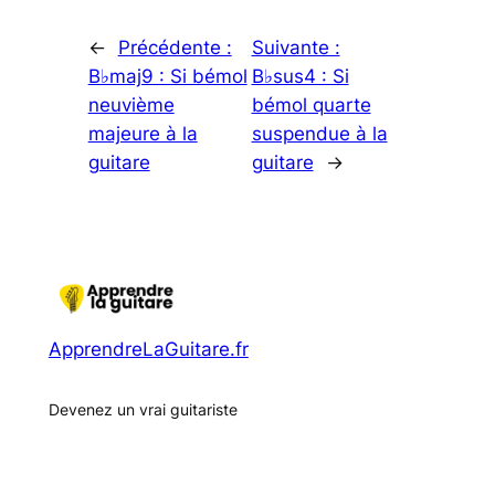
←
Précédente :
Suivante :
B♭maj9 : Si bémol
B♭sus4 : Si
neuvième
bémol quarte
majeure à la
suspendue à la
guitare
guitare
→
ApprendreLaGuitare.fr
Devenez un vrai guitariste