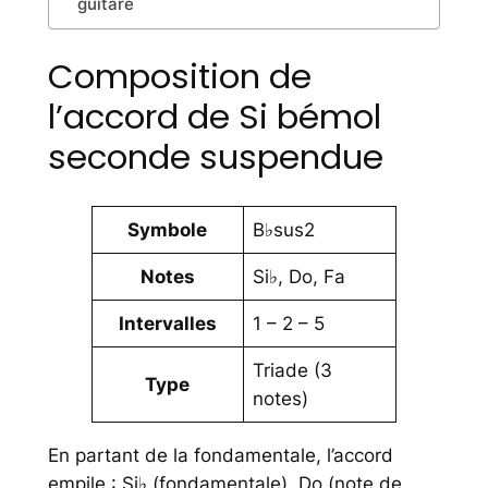
guitare
Composition de
l’accord de Si bémol
seconde suspendue
Symbole
B♭sus2
Notes
Si♭, Do, Fa
Intervalles
1 – 2 – 5
Triade (3
Type
notes)
En partant de la fondamentale, l’accord
empile : Si♭ (fondamentale), Do (note de