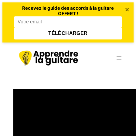
×
Recevez le guide des accords à la guitare
OFFERT !
TÉLÉCHARGER
Aller
au
contenu