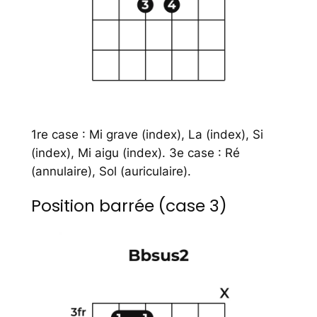
1re case : Mi grave (index), La (index), Si
(index), Mi aigu (index). 3e case : Ré
(annulaire), Sol (auriculaire).
Position barrée (case 3)