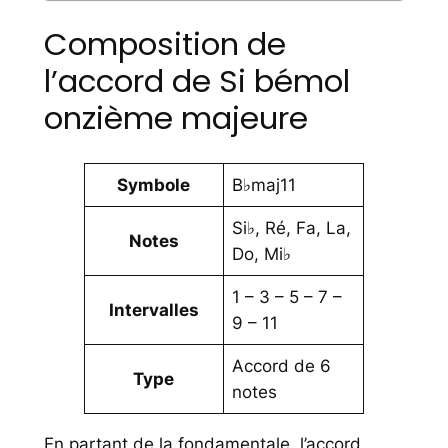
Composition de
l’accord de Si bémol
onzième majeure
Symbole
B♭maj11
Si♭, Ré, Fa, La,
Notes
Do, Mi♭
1 – 3 – 5 – 7 –
Intervalles
9 – 11
Accord de 6
Type
notes
En partant de la fondamentale, l’accord