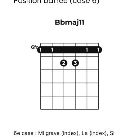
Position barrée (case 6)
6e case : Mi grave (index), La (index), Si