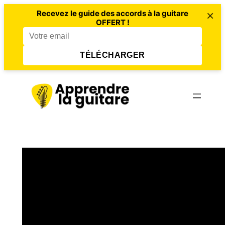
×
Recevez le guide des accords à la guitare
OFFERT !
TÉLÉCHARGER
Aller
au
contenu