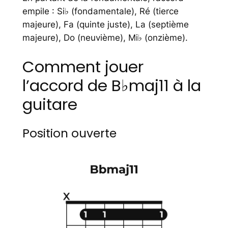
empile : Si♭ (fondamentale), Ré (tierce
majeure), Fa (quinte juste), La (septième
majeure), Do (neuvième), Mi♭ (onzième).
Comment jouer
l’accord de B♭maj11 à la
guitare
Position ouverte