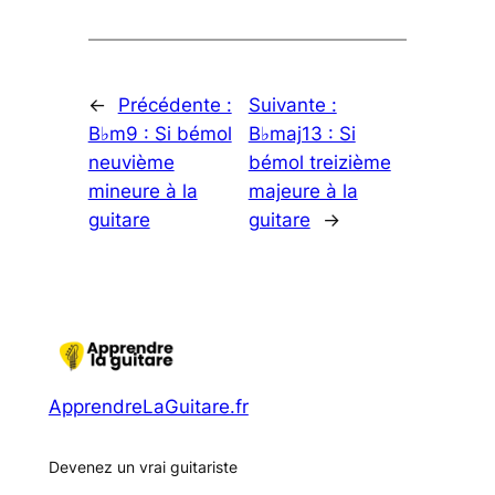
←
Précédente :
Suivante :
B♭m9 : Si bémol
B♭maj13 : Si
neuvième
bémol treizième
mineure à la
majeure à la
guitare
guitare
→
ApprendreLaGuitare.fr
Devenez un vrai guitariste