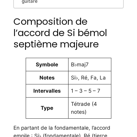
guitare
Composition de
l’accord de Si bémol
septième majeure
Symbole
B♭maj7
Notes
Si♭, Ré, Fa, La
Intervalles
1 – 3 – 5 – 7
Tétrade (4
Type
notes)
En partant de la fondamentale, l’accord
empile : Si♭ (fondamentale), Ré (tierce