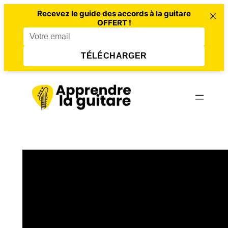
×
Recevez le guide des accords à la guitare
OFFERT !
TÉLÉCHARGER
Aller
au
contenu