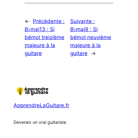
←
Précédente :
Suivante :
B♭maj13 : Si
B♭maj9 : Si
bémol treizième
bémol neuvième
majeure à la
majeure à la
guitare
guitare
→
ApprendreLaGuitare.fr
Devenez un vrai guitariste