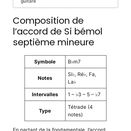
guitare
Composition de
l’accord de Si bémol
septième mineure
Symbole
B♭m7
Si♭, Ré♭, Fa,
Notes
La♭
Intervalles
1 – ♭3 – 5 – ♭7
Tétrade (4
Type
notes)
En partant de la fondamentale, l’accord