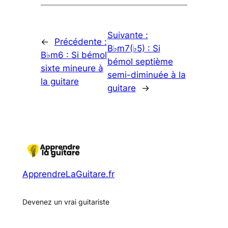
Suivante :
←
Précédente :
B♭m7(♭5) : Si
B♭m6 : Si bémol
bémol septième
sixte mineure à
semi-diminuée à la
la guitare
guitare
→
ApprendreLaGuitare.fr
Devenez un vrai guitariste