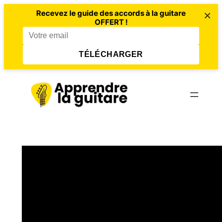
×
Recevez le guide des accords à la guitare
OFFERT !
TÉLÉCHARGER
Aller
au
contenu