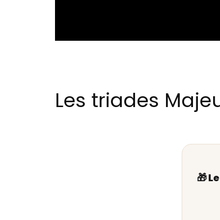
Les triades Majeu
🎁 L