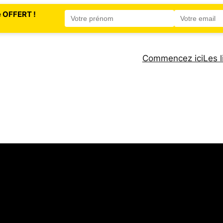
e OFFERT !
Commencez ici
Les l