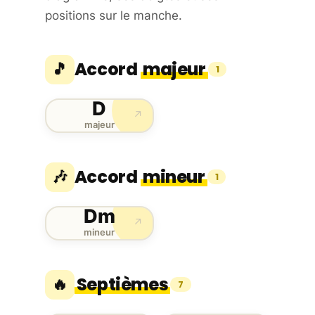
positions sur le manche.
Accord
majeur
🎵
1
D
↗
majeur
Accord
mineur
🎶
1
Dm
↗
mineur
Septièmes
🔥
7