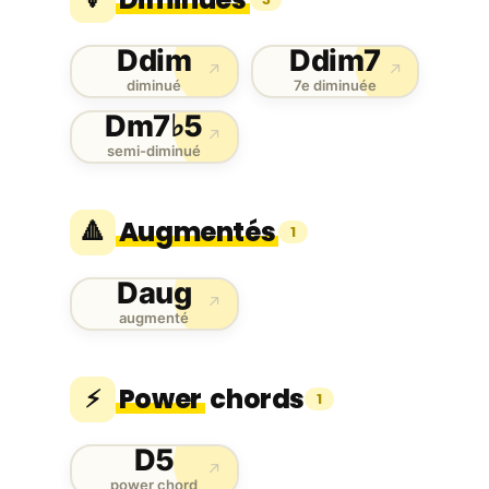
Ddim
Ddim7
↗
↗
diminué
7e diminuée
Dm7♭5
↗
semi-diminué
Augmentés
🔺
1
Daug
↗
augmenté
Power
chords
⚡
1
D5
↗
power chord