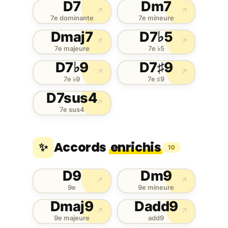
D7
Dm7
↗
↗
7e dominante
7e mineure
Dmaj7
D7♭5
↗
↗
7e majeure
7e ♭5
D7♭9
D7♯9
↗
↗
7e ♭9
7e ♯9
D7sus4
↗
7e sus4
Accords
enrichis
✨
10
D9
Dm9
↗
↗
9e
9e mineure
Dmaj9
Dadd9
↗
↗
9e majeure
add9