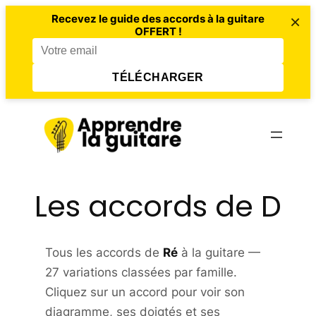
×
Recevez le guide des accords à la guitare
OFFERT !
TÉLÉCHARGER
Aller
au
contenu
Les accords de D
Tous les accords de
Ré
à la guitare —
27 variations classées par famille.
Cliquez sur un accord pour voir son
diagramme, ses doigtés et ses