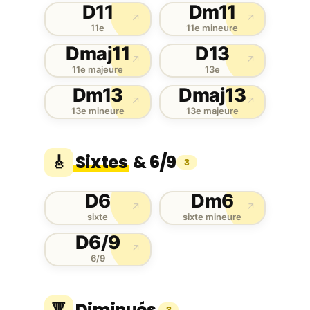
D11
Dm11
↗
↗
11e
11e mineure
Dmaj11
D13
↗
↗
11e majeure
13e
Dm13
Dmaj13
↗
↗
13e mineure
13e majeure
Sixtes
& 6/9
🎸
3
D6
Dm6
↗
↗
sixte
sixte mineure
D6/9
↗
6/9
Diminués
🔻
3