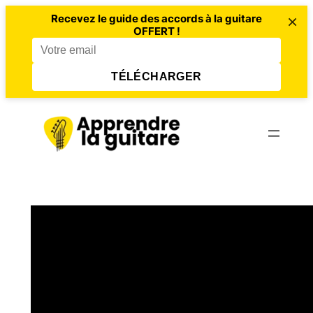
×
Recevez le guide des accords à la guitare
OFFERT !
TÉLÉCHARGER
Aller
au
contenu