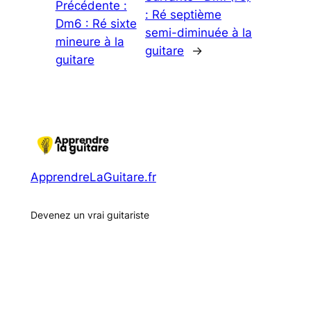
Précédente :
: Ré septième
Dm6 : Ré sixte
semi-diminuée à la
mineure à la
guitare
→
guitare
ApprendreLaGuitare.fr
Devenez un vrai guitariste