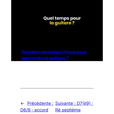
Combien de temps il faut pour
apprendre la guitare ?
←
Précédente :
Suivante :
D7(♯9) :
D6/9 : accord
Ré septième