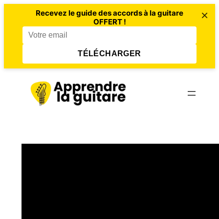
×
Recevez le guide des accords à la guitare
OFFERT !
TÉLÉCHARGER
Aller
au
contenu