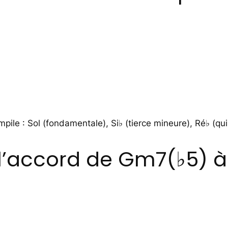
mpile : Sol (fondamentale), Si♭ (tierce mineure), Ré♭ (q
’accord de Gm7(♭5) à 