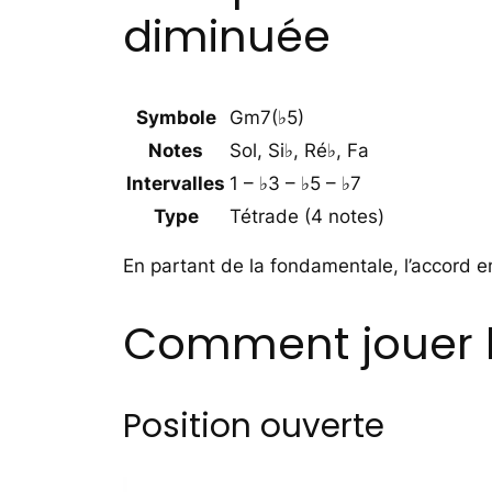
diminuée
Symbole
Gm7(♭5)
Notes
Sol, Si♭, Ré♭, Fa
Intervalles
1 – ♭3 – ♭5 – ♭7
Type
Tétrade (4 notes)
En partant de la fondamentale, l’accord e
Comment jouer l
Position ouverte