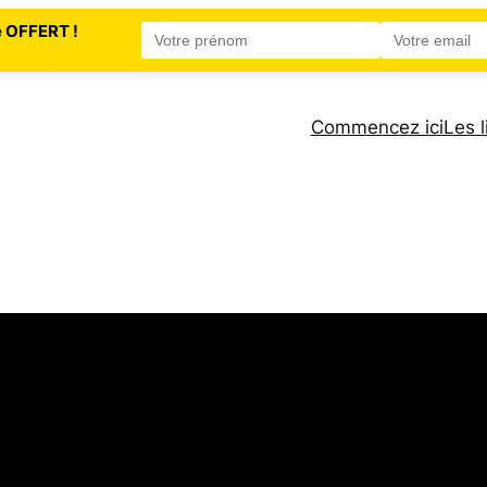
e OFFERT !
Commencez ici
Les l