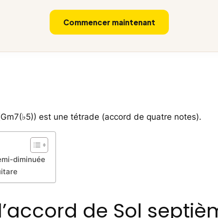
Commencer maintenant
Gm7(♭5)) est une tétrade (accord de quatre notes).
semi-diminuée
itare
l’accord de Sol septi