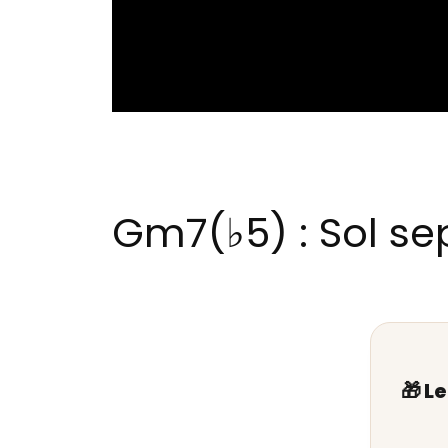
Gm7(♭5) : Sol se
🎁 L