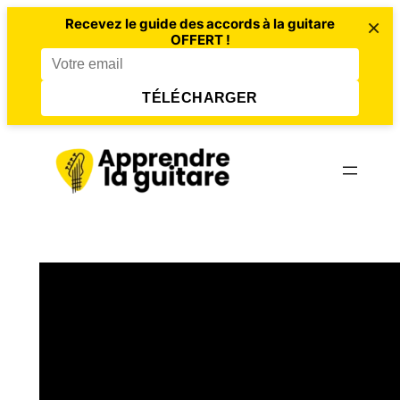
×
Recevez le guide des accords à la guitare
OFFERT !
TÉLÉCHARGER
Aller
au
contenu