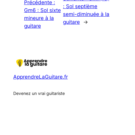
Précédente :
: Sol septième
Gm6 : Sol sixte
semi-diminuée à la
mineure à la
guitare
→
guitare
ApprendreLaGuitare.fr
Devenez un vrai guitariste