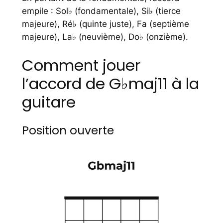
empile : Sol♭ (fondamentale), Si♭ (tierce
majeure), Ré♭ (quinte juste), Fa (septième
majeure), La♭ (neuvième), Do♭ (onzième).
Comment jouer
l’accord de G♭maj11 à la
guitare
Position ouverte