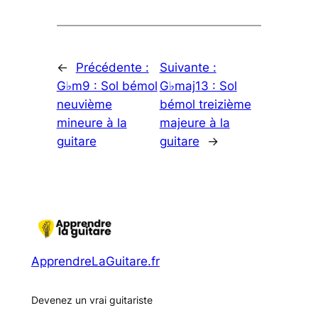
←
Précédente :
Suivante :
G♭m9 : Sol bémol
G♭maj13 : Sol
neuvième
bémol treizième
mineure à la
majeure à la
guitare
guitare
→
ApprendreLaGuitare.fr
Devenez un vrai guitariste