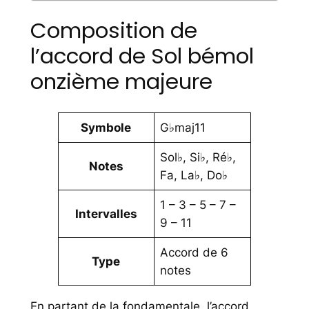
Composition de
l’accord de Sol bémol
onzième majeure
Symbole
G♭maj11
Sol♭, Si♭, Ré♭,
Notes
Fa, La♭, Do♭
1 – 3 – 5 – 7 –
Intervalles
9 – 11
Accord de 6
Type
notes
En partant de la fondamentale, l’accord