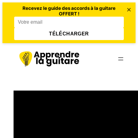
×
Recevez le guide des accords à la guitare
OFFERT !
TÉLÉCHARGER
Aller
au
contenu