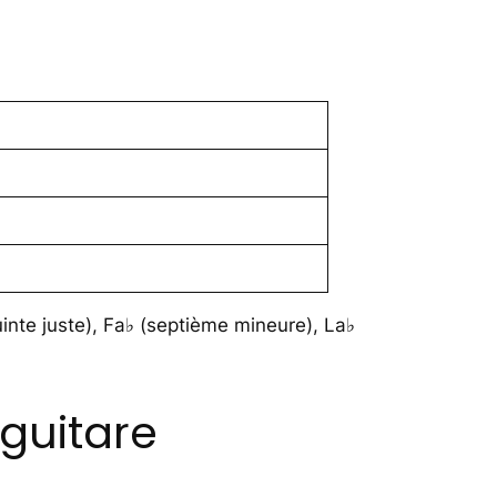
uinte juste), Fa♭ (septième mineure), La♭
guitare