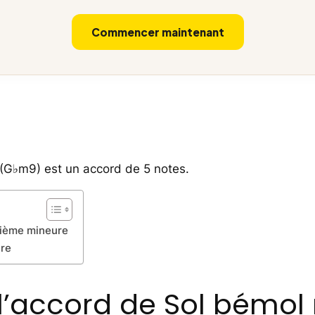
Commencer maintenant
(G♭m9) est un accord de 5 notes.
vième mineure
are
l’accord de Sol bémol