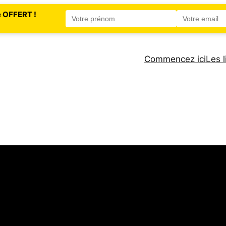
e OFFERT !
Commencez ici
Les l