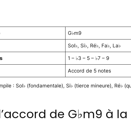
e
G♭m9
Sol♭, Si♭, Ré♭, Fa♭, La♭
es
1 – ♭3 – 5 – ♭7 – 9
Accord de 5 notes
pile : Sol♭ (fondamentale), Si♭ (tierce mineure), Ré♭ (q
’accord de G♭m9 à la 