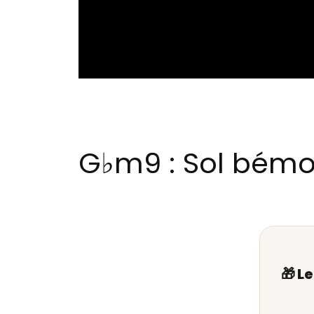
G♭m9 : Sol bémo
🎁 L