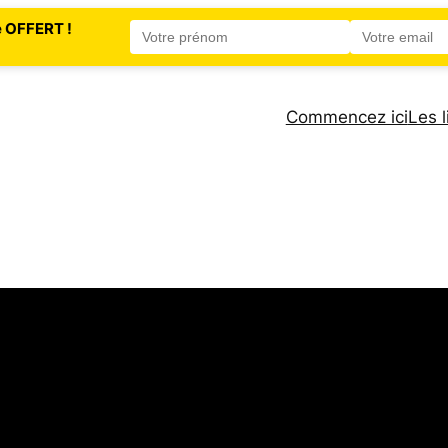
e OFFERT !
Commencez ici
Les l