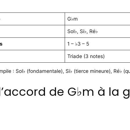
e
G♭m
Sol♭, Si♭, Ré♭
es
1 – ♭3 – 5
Triade (3 notes)
pile : Sol♭ (fondamentale), Si♭ (tierce mineure), Ré♭ (qu
’accord de G♭m à la g