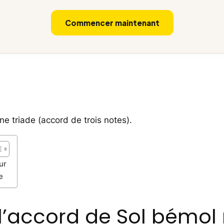
Commencer maintenant
e triade (accord de trois notes).
ur
e
l’accord de Sol bémol