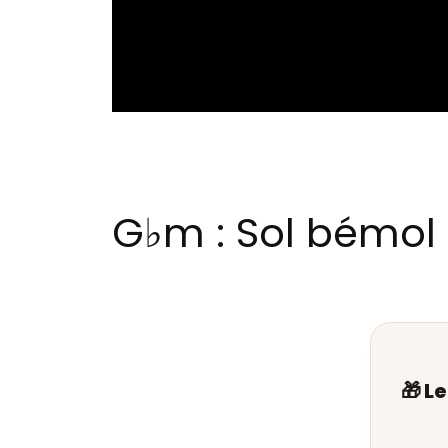
G♭m : Sol bémol 
🎁 L