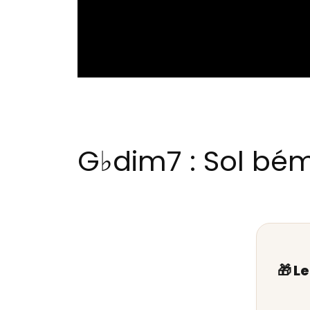
G♭dim7 : Sol bém
🎁 L