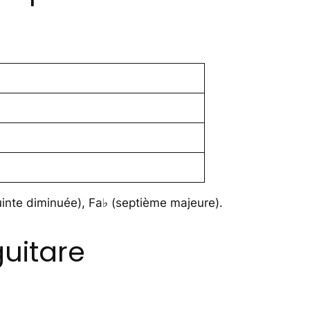
quinte diminuée), Fa♭ (septième majeure).
uitare