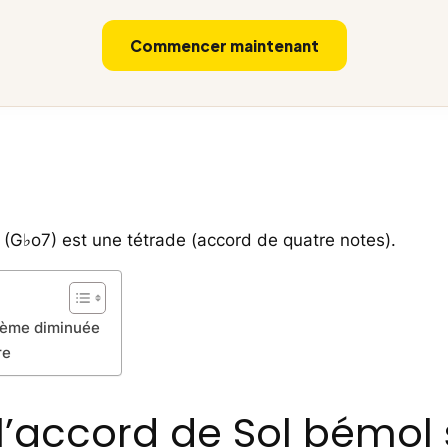
Commencer maintenant
(G♭o7) est une tétrade (accord de quatre notes).
tième diminuée
re
l’accord de Sol bémol