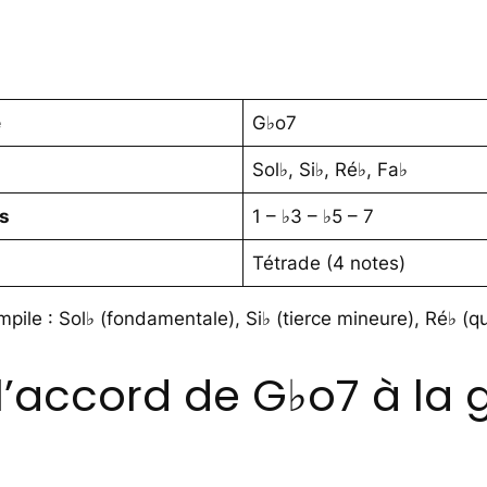
e
G♭o7
Sol♭, Si♭, Ré♭, Fa♭
es
1 – ♭3 – ♭5 – 7
Tétrade (4 notes)
mpile : Sol♭ (fondamentale), Si♭ (tierce mineure), Ré♭ (
’accord de G♭o7 à la g