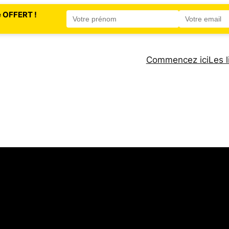
e OFFERT !
Commencez ici
Les l