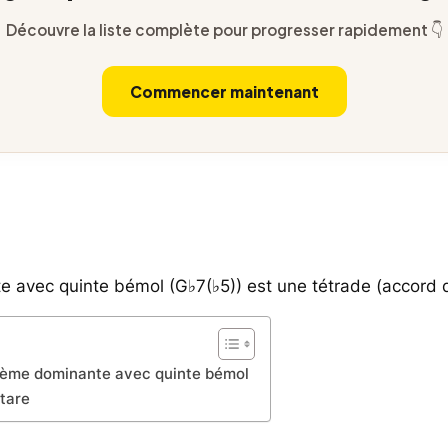
Découvre la liste complète pour progresser rapidement 👇
Commencer maintenant
 avec quinte bémol (G♭7(♭5)) est une tétrade (accord d
tième dominante avec quinte bémol
itare