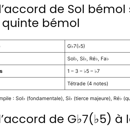
l’accord de Sol bémol
 quinte bémol
e
G♭7(♭5)
Sol♭, Si♭, Ré♭, Fa♭
es
1 – 3 – ♭5 – ♭7
Tétrade (4 notes)
mpile : Sol♭ (fondamentale), Si♭ (tierce majeure), Ré♭ (
accord de G♭7(♭5) à l