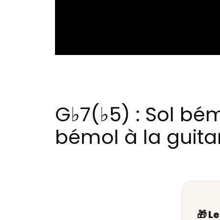
G♭7(♭5) : Sol b
bémol à la guita
🎁 L