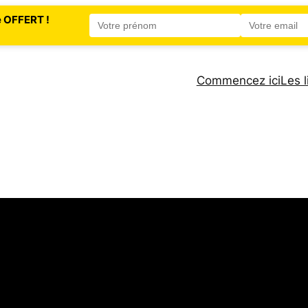
e OFFERT !
Commencez ici
Les l