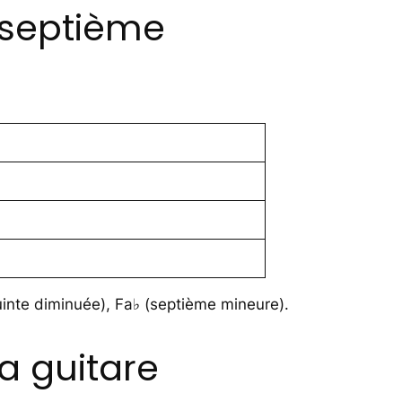
 septième
quinte diminuée), Fa♭ (septième mineure).
a guitare