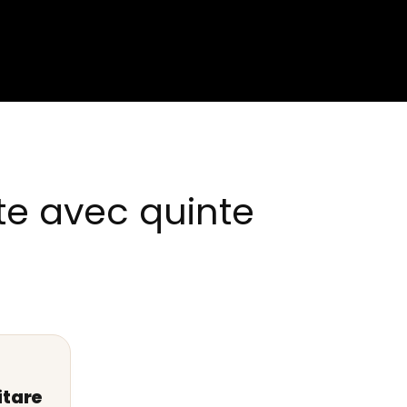
te avec quinte
itare