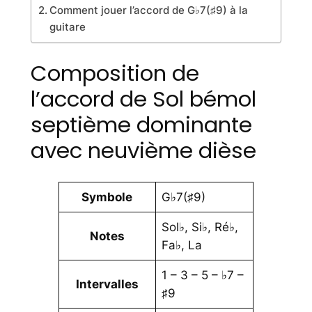
Comment jouer l’accord de G♭7(♯9) à la
guitare
Composition de
l’accord de Sol bémol
septième dominante
avec neuvième dièse
Symbole
G♭7(♯9)
Sol♭, Si♭, Ré♭,
Notes
Fa♭, La
1 – 3 – 5 – ♭7 –
Intervalles
♯9