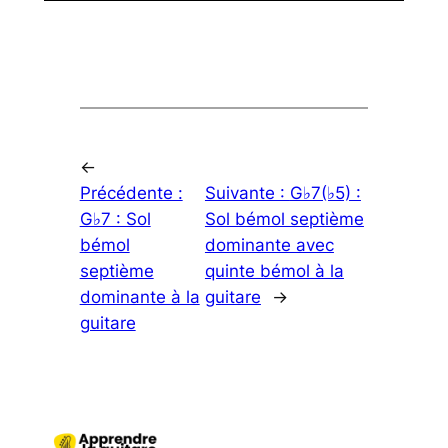
←
Précédente :
Suivante :
G♭7(♭5) :
G♭7 : Sol
Sol bémol septième
bémol
dominante avec
septième
quinte bémol à la
dominante à la
guitare
→
guitare