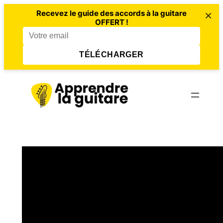
×
Recevez le guide des accords à la guitare
OFFERT !
TÉLÉCHARGER
Aller
au
contenu