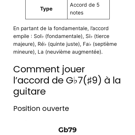
Accord de 5
Type
notes
En partant de la fondamentale, l’accord
empile : Sol♭ (fondamentale), Si♭ (tierce
majeure), Ré♭ (quinte juste), Fa♭ (septième
mineure), La (neuvième augmentée).
Comment jouer
l’accord de G♭7(♯9) à la
guitare
Position ouverte