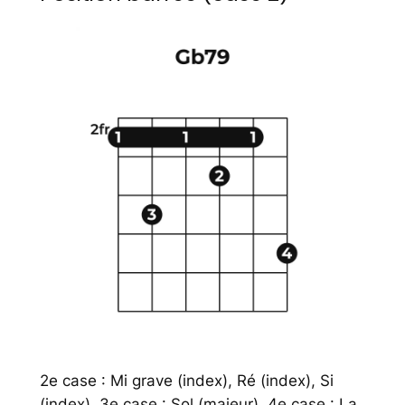
2e case : Mi grave (index), Ré (index), Si
(index). 3e case : Sol (majeur). 4e case : La