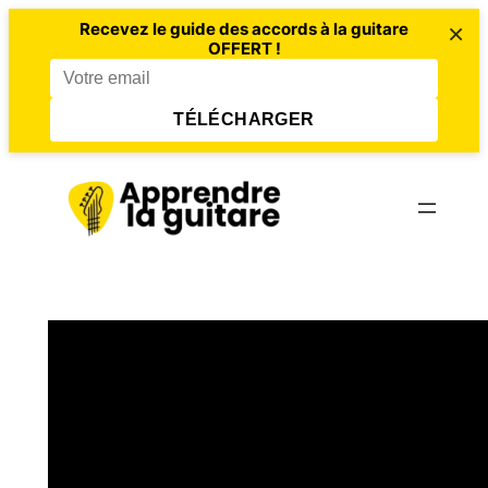
×
Recevez le guide des accords à la guitare
OFFERT !
TÉLÉCHARGER
Aller
au
contenu