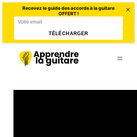
×
Recevez le guide des accords à la guitare
OFFERT !
TÉLÉCHARGER
Aller
au
contenu