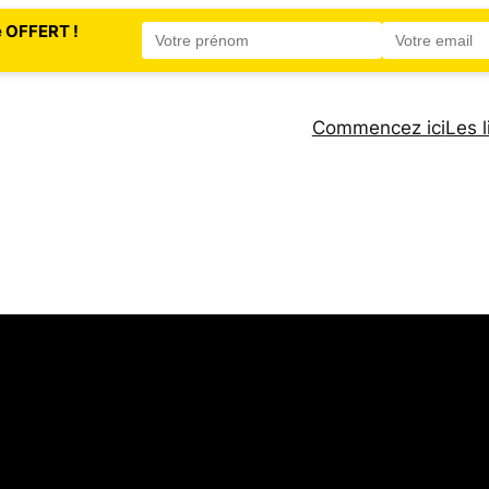
e OFFERT !
Commencez ici
Les l