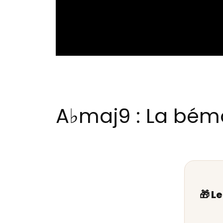
A♭maj9 : La bém
🎁 L