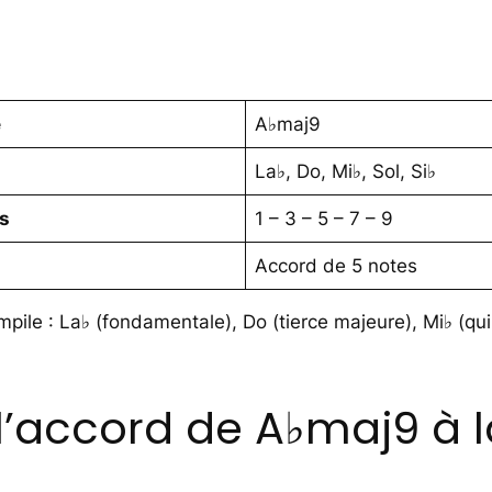
e
A♭maj9
La♭, Do, Mi♭, Sol, Si♭
es
1 – 3 – 5 – 7 – 9
Accord de 5 notes
pile : La♭ (fondamentale), Do (tierce majeure), Mi♭ (qui
’accord de A♭maj9 à l