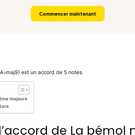
Commencer maintenant
A♭maj9) est un accord de 5 notes.
ième majeure
tare
l’accord de La bémol