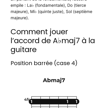
empile : La♭ (fondamentale), Do (tierce
majeure), Mi♭ (quinte juste), Sol (septième
majeure).
Comment jouer
l’accord de A♭maj7 à la
guitare
Position barrée (case 4)