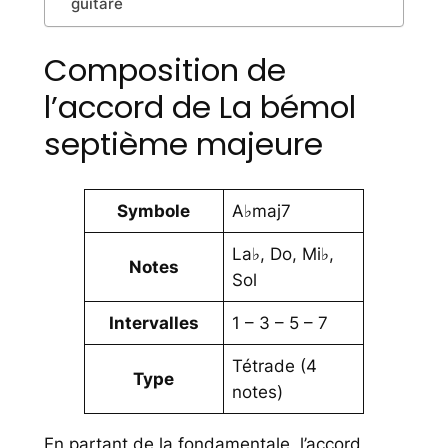
guitare
Composition de
l’accord de La bémol
septième majeure
Symbole
A♭maj7
La♭, Do, Mi♭,
Notes
Sol
Intervalles
1 – 3 – 5 – 7
Tétrade (4
Type
notes)
En partant de la fondamentale, l’accord