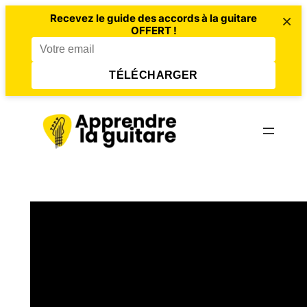
×
Recevez le guide des accords à la guitare
OFFERT !
TÉLÉCHARGER
Aller
au
contenu