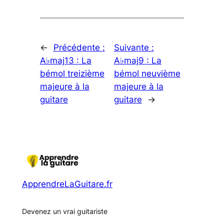
←
Précédente :
Suivante :
A♭maj13 : La
A♭maj9 : La
bémol treizième
bémol neuvième
majeure à la
majeure à la
guitare
guitare
→
ApprendreLaGuitare.fr
Devenez un vrai guitariste