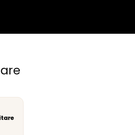
tare
itare