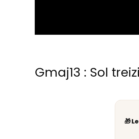
Gmaj13 : Sol tre
🎁 L