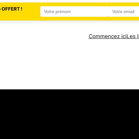
e OFFERT !
Commencez ici
Les l