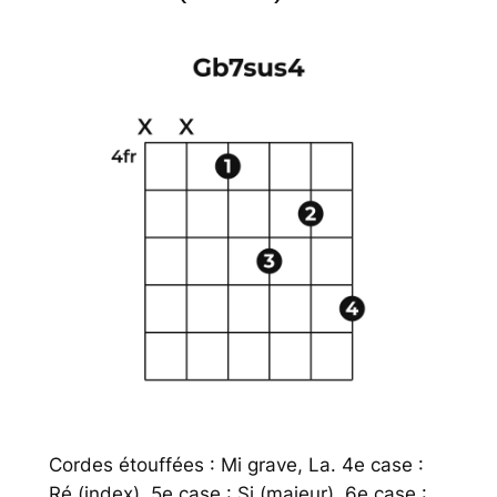
Cordes étouffées : Mi grave, La. 4e case :
Ré (index). 5e case : Si (majeur). 6e case :