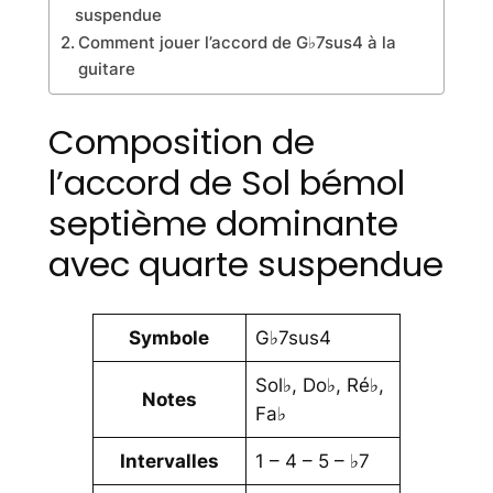
suspendue
Comment jouer l’accord de G♭7sus4 à la
guitare
Composition de
l’accord de Sol bémol
septième dominante
avec quarte suspendue
Symbole
G♭7sus4
Sol♭, Do♭, Ré♭,
Notes
Fa♭
Intervalles
1 – 4 – 5 – ♭7