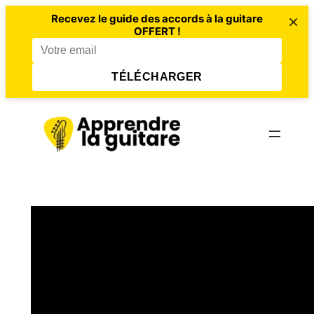
×
Recevez le guide des accords à la guitare
OFFERT !
TÉLÉCHARGER
Aller
au
contenu