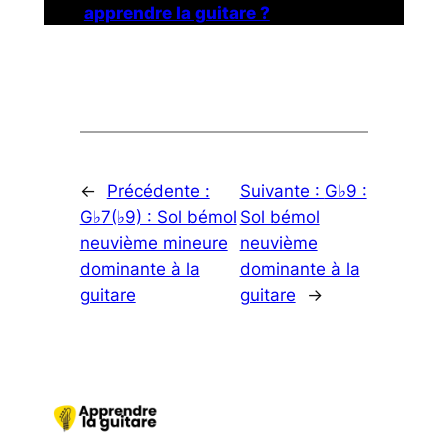
apprendre la guitare ?
←
Précédente :
Suivante :
G♭9 :
G♭7(♭9) : Sol bémol
Sol bémol
neuvième mineure
neuvième
dominante à la
dominante à la
guitare
guitare
→