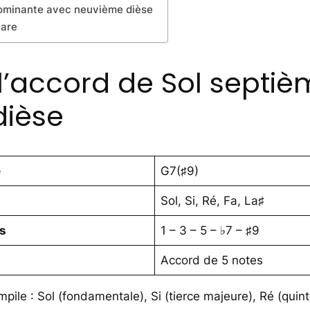
dominante avec neuvième dièse
tare
l’accord de Sol septi
dièse
e
G7(♯9)
Sol, Si, Ré, Fa, La♯
es
1 – 3 – 5 – ♭7 – ♯9
Accord de 5 notes
pile : Sol (fondamentale), Si (tierce majeure), Ré (quin