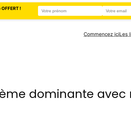
e OFFERT !
Commencez ici
Les l
ptième dominante avec