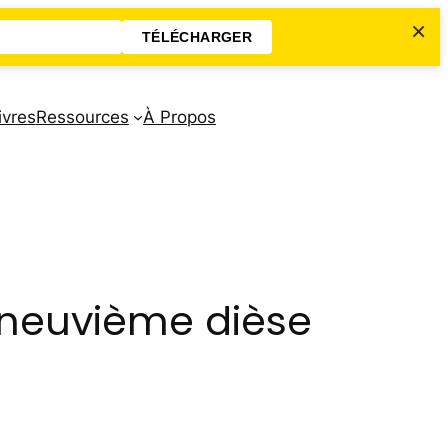
×
TÉLÉCHARGER
ivres
Ressources
À Propos
 neuvième dièse