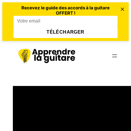
×
Recevez le guide des accords à la guitare
OFFERT !
TÉLÉCHARGER
Aller
au
contenu