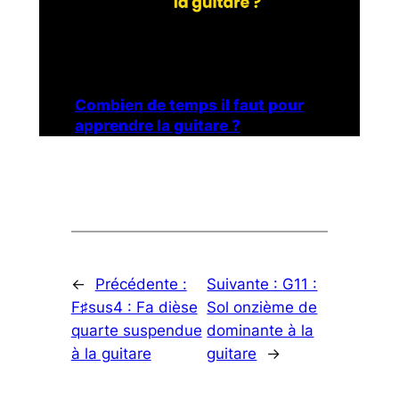
Combien de temps il faut pour
apprendre la guitare ?
←
Précédente :
Suivante :
G11 :
F♯sus4 : Fa dièse
Sol onzième de
quarte suspendue
dominante à la
à la guitare
guitare
→