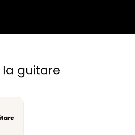
la guitare
itare