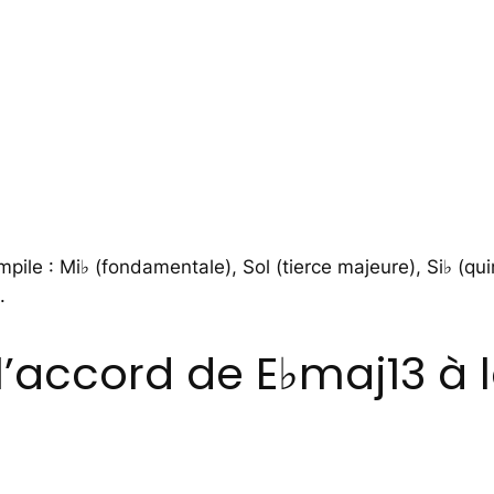
pile : Mi♭ (fondamentale), Sol (tierce majeure), Si♭ (qu
.
accord de E♭maj13 à l