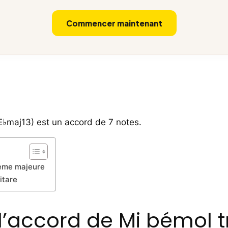
Commencer maintenant
E♭maj13) est un accord de 7 notes.
ième majeure
itare
l’accord de Mi bémol t