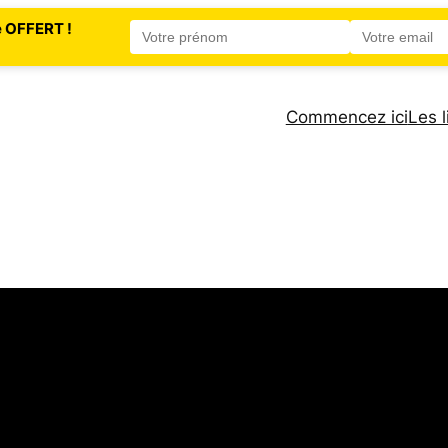
e OFFERT !
Commencez ici
Les l