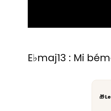
E♭maj13 : Mi bém
🎁 L