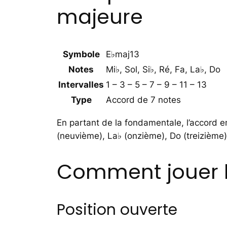
majeure
Symbole
E♭maj13
Notes
Mi♭, Sol, Si♭, Ré, Fa, La♭, Do
Intervalles
1 – 3 – 5 – 7 – 9 – 11 – 13
Type
Accord de 7 notes
En partant de la fondamentale, l’accord em
(neuvième), La♭ (onzième), Do (treizième)
Comment jouer l’
Position ouverte