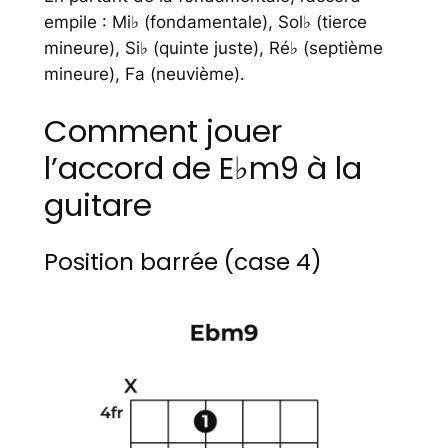
empile : Mi♭ (fondamentale), Sol♭ (tierce
mineure), Si♭ (quinte juste), Ré♭ (septième
mineure), Fa (neuvième).
Comment jouer
l’accord de E♭m9 à la
guitare
Position barrée (case 4)