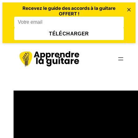
×
Recevez le guide des accords à la guitare
OFFERT !
TÉLÉCHARGER
Aller
au
contenu