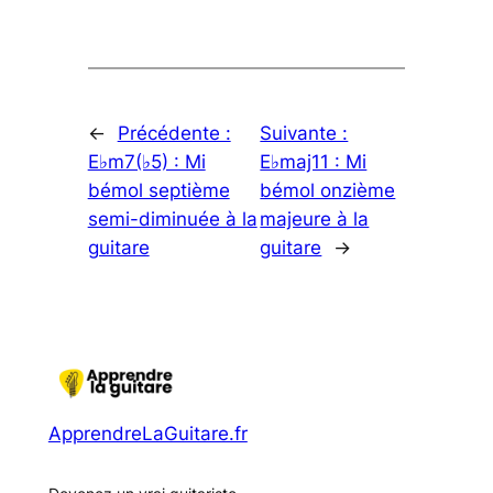
←
Précédente :
Suivante :
E♭m7(♭5) : Mi
E♭maj11 : Mi
bémol septième
bémol onzième
semi-diminuée à la
majeure à la
guitare
guitare
→
ApprendreLaGuitare.fr