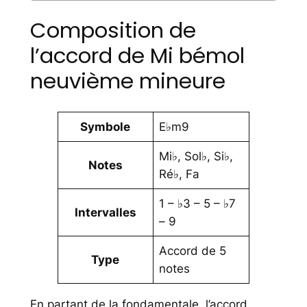
Composition de
l’accord de Mi bémol
neuvième mineure
Symbole
E♭m9
Mi♭, Sol♭, Si♭,
Notes
Ré♭, Fa
1 – ♭3 – 5 – ♭7
Intervalles
– 9
Accord de 5
Type
notes
En partant de la fondamentale, l’accord