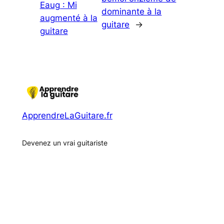
Eaug : Mi
dominante à la
augmenté à la
guitare
→
guitare
ApprendreLaGuitare.fr
Devenez un vrai guitariste