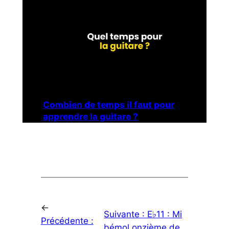
Combien de temps il faut pour
apprendre la guitare ?
←
Suivante :
E♭11 : Mi
Précédente :
bémol onzième de