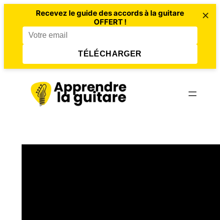
×
Recevez le guide des accords à la guitare
OFFERT !
TÉLÉCHARGER
Aller
au
contenu