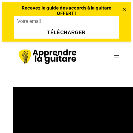
×
Recevez le guide des accords à la guitare
OFFERT !
TÉLÉCHARGER
Aller
au
contenu