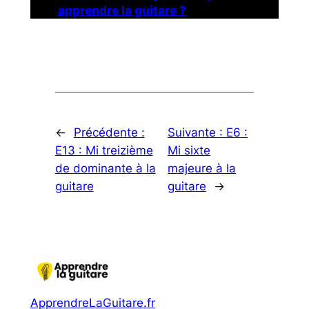
apprendre la guitare ?
←
Précédente :
Suivante :
E6 :
E13 : Mi treizième
Mi sixte
de dominante à la
majeure à la
guitare
guitare
→
ApprendreLaGuitare.fr