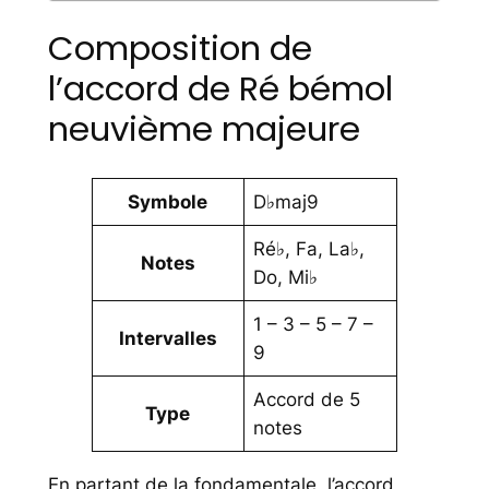
Composition de
l’accord de Ré bémol
neuvième majeure
Symbole
D♭maj9
Ré♭, Fa, La♭,
Notes
Do, Mi♭
1 – 3 – 5 – 7 –
Intervalles
9
Accord de 5
Type
notes
En partant de la fondamentale, l’accord