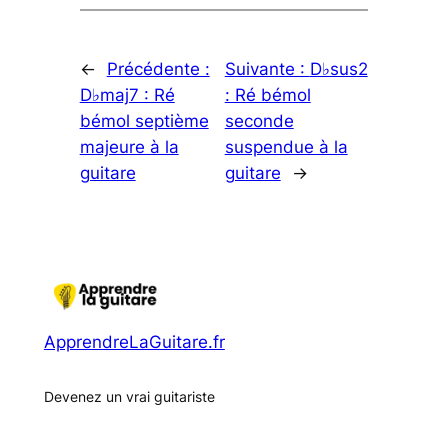
←
Précédente :
Suivante :
D♭sus2
D♭maj7 : Ré
: Ré bémol
bémol septième
seconde
majeure à la
suspendue à la
guitare
guitare
→
ApprendreLaGuitare.fr
Devenez un vrai guitariste