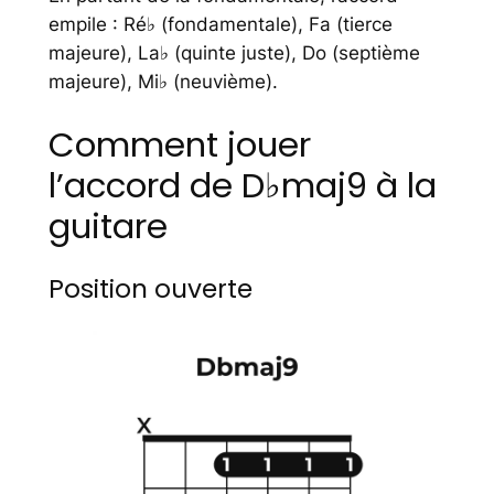
empile : Ré♭ (fondamentale), Fa (tierce
majeure), La♭ (quinte juste), Do (septième
majeure), Mi♭ (neuvième).
Comment jouer
l’accord de D♭maj9 à la
guitare
Position ouverte