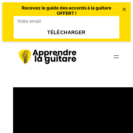
×
Recevez le guide des accords à la guitare
OFFERT !
TÉLÉCHARGER
Aller
au
contenu