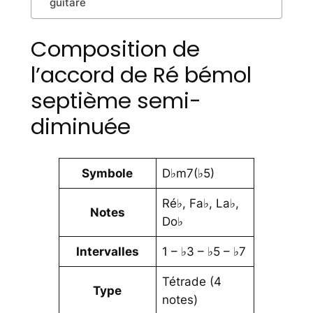
guitare
Composition de
l’accord de Ré bémol
septième semi-
diminuée
Symbole
D♭m7(♭5)
Ré♭, Fa♭, La♭,
Notes
Do♭
Intervalles
1 – ♭3 – ♭5 – ♭7
Tétrade (4
Type
notes)