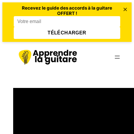
×
Recevez le guide des accords à la guitare
OFFERT !
TÉLÉCHARGER
Aller
au
contenu