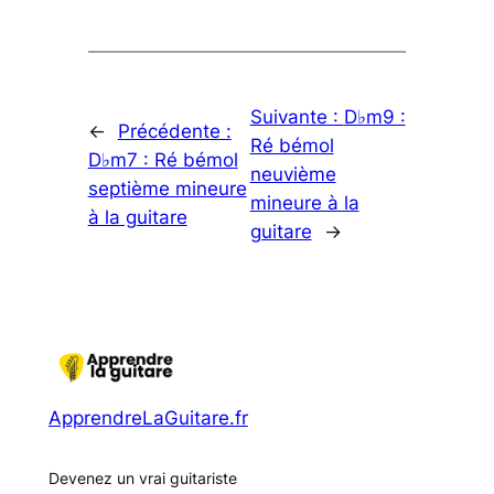
Suivante :
D♭m9 :
←
Précédente :
Ré bémol
D♭m7 : Ré bémol
neuvième
septième mineure
mineure à la
à la guitare
guitare
→
ApprendreLaGuitare.fr
Devenez un vrai guitariste