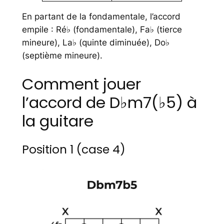
En partant de la fondamentale, l’accord
empile : Ré♭ (fondamentale), Fa♭ (tierce
mineure), La♭ (quinte diminuée), Do♭
(septième mineure).
Comment jouer
l’accord de D♭m7(♭5) à
la guitare
Position 1 (case 4)