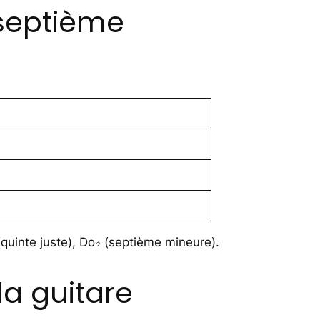
septième
(quinte juste), Do♭ (septième mineure).
a guitare