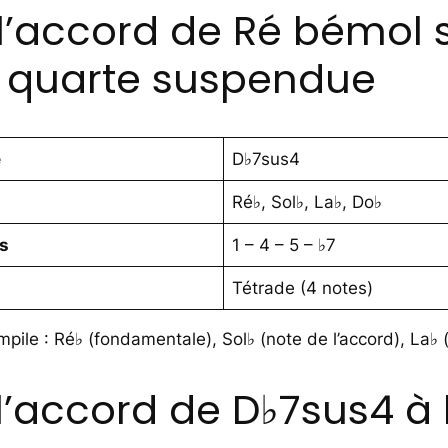
l’accord de Ré bémol 
 quarte suspendue
e
D♭7sus4
Ré♭, Sol♭, La♭, Do♭
es
1 – 4 – 5 – ♭7
Tétrade (4 notes)
pile : Ré♭ (fondamentale), Sol♭ (note de l’accord), La♭ 
’accord de D♭7sus4 à l