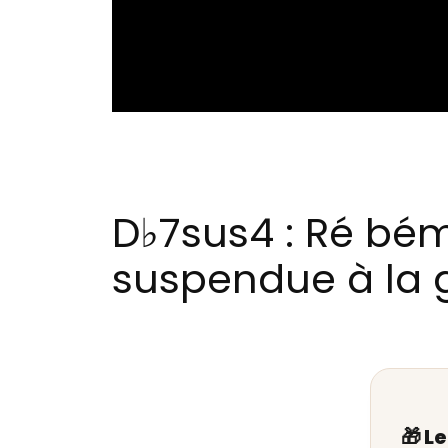
D♭7sus4 : Ré bé
suspendue à la 
🎁 L