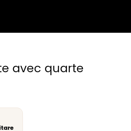
te avec quarte
itare