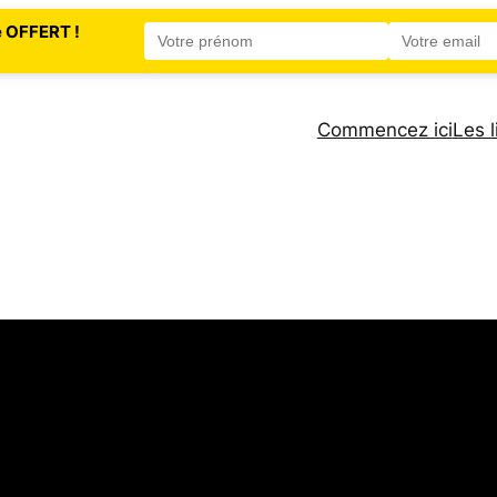
e OFFERT !
Commencez ici
Les l