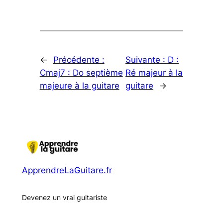
←
Précédente :
Suivante :
D :
Cmaj7 : Do septième
Ré majeur à la
majeure à la guitare
guitare
→
ApprendreLaGuitare.fr
Devenez un vrai guitariste