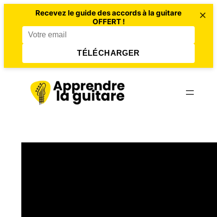
×
Recevez le guide des accords à la guitare
OFFERT !
TÉLÉCHARGER
Aller
au
contenu