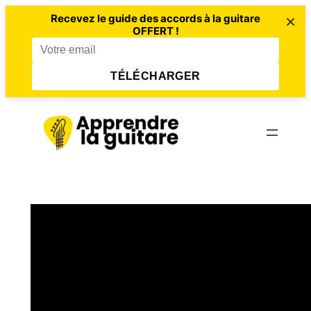
×
Recevez le guide des accords à la guitare
OFFERT !
TÉLÉCHARGER
Aller
au
contenu