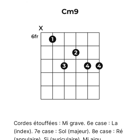
Cordes étouffées : Mi grave. 6e case : La
(index). 7e case : Sol (majeur). 8e case : Ré
(annulaire), Si (auriculaire), Mi aigu