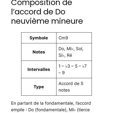
Composition de
l’accord de Do
neuvième mineure
Symbole
Cm9
Do, Mi♭, Sol,
Notes
Si♭, Ré
1 – ♭3 – 5 – ♭7
Intervalles
– 9
Accord de 5
Type
notes
En partant de la fondamentale, l’accord
empile : Do (fondamentale), Mi♭ (tierce