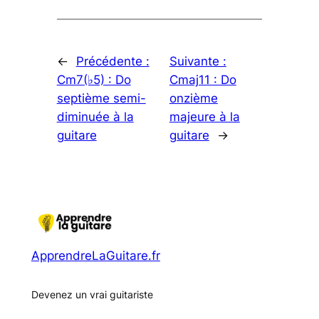
←
Précédente :
Suivante :
Cm7(♭5) : Do
Cmaj11 : Do
septième semi-
onzième
diminuée à la
majeure à la
guitare
guitare
→
ApprendreLaGuitare.fr
Devenez un vrai guitariste