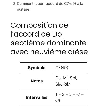
Comment jouer l’accord de C7(♯9) à la
guitare
Composition de
l’accord de Do
septième dominante
avec neuvième dièse
Symbole
C7(♯9)
Do, Mi, Sol,
Notes
Si♭, Ré♯
1 – 3 – 5 – ♭7 –
Intervalles
♯9