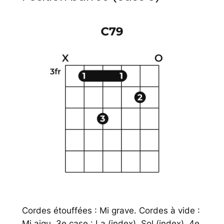
Cordes étouffées : Mi grave. Cordes à vide :
Mi aigu. 3e case : La (index), Sol (index). 4e