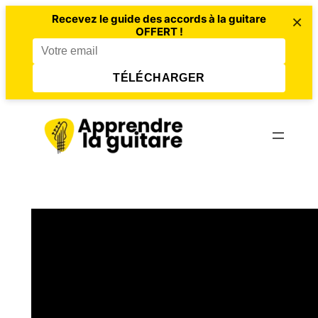
×
Recevez le guide des accords à la guitare
OFFERT !
TÉLÉCHARGER
Aller
au
contenu