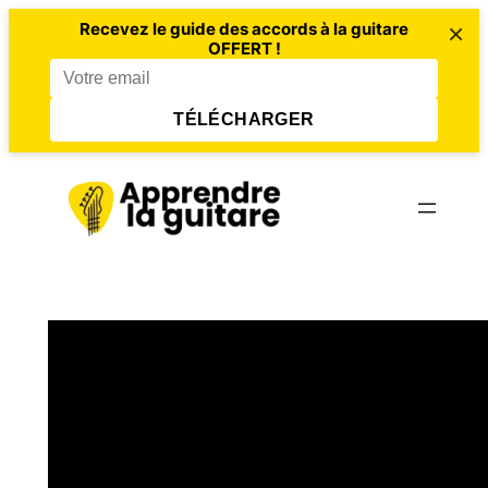
×
Recevez le guide des accords à la guitare
OFFERT !
TÉLÉCHARGER
Aller
au
contenu