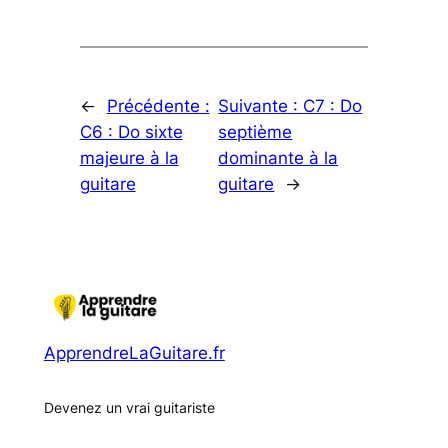
←
Précédente :
Suivante :
C7 : Do
C6 : Do sixte
septième
majeure à la
dominante à la
guitare
guitare
→
ApprendreLaGuitare.fr
Devenez un vrai guitariste