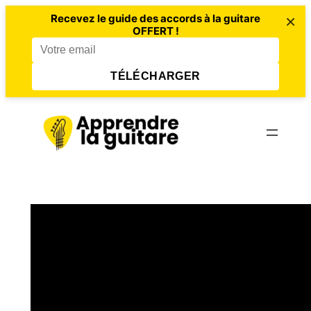
×
Recevez le guide des accords à la guitare
OFFERT !
TÉLÉCHARGER
Aller
au
contenu