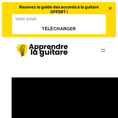
×
Recevez le guide des accords à la guitare
OFFERT !
TÉLÉCHARGER
Aller
au
contenu