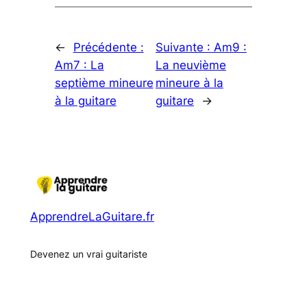
←
Précédente :
Suivante :
Am9 :
Am7 : La
La neuvième
septième mineure
mineure à la
à la guitare
guitare
→
ApprendreLaGuitare.fr
Devenez un vrai guitariste