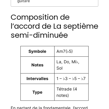
guitare
Composition de
l’accord de La septième
semi-diminuée
Symbole
Am7(♭5)
La, Do, Mi♭,
Notes
Sol
Intervalles
1 – ♭3 – ♭5 – ♭7
Tétrade (4
Type
notes)
En partant de la fondamentale, l’accord