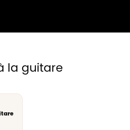
 la guitare
itare