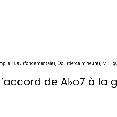
mpile : La♭ (fondamentale), Do♭ (tierce mineure), Mi♭ (q
accord de A♭o7 à la g