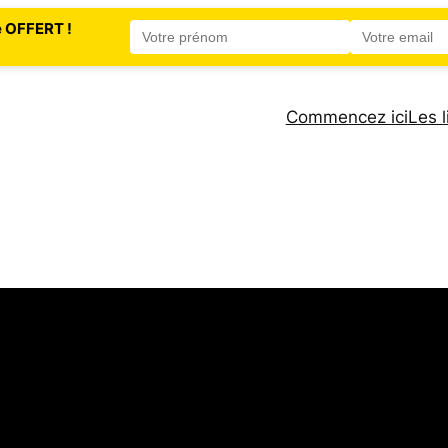
e OFFERT !
Commencez ici
Les l