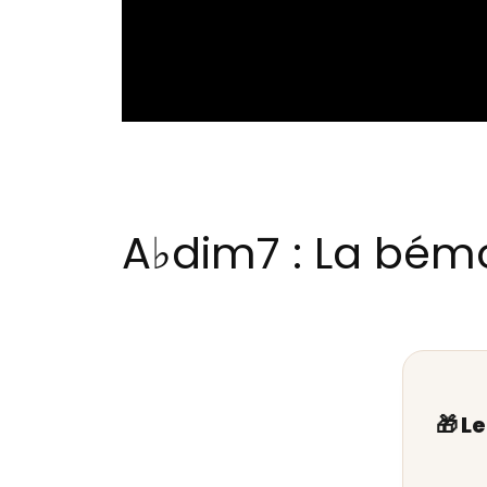
A♭dim7 : La bémo
🎁 L