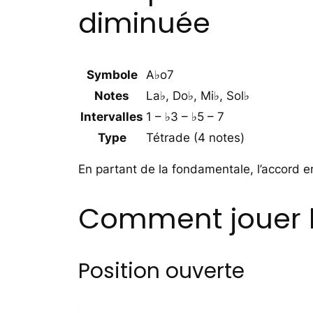
diminuée
Symbole
A♭o7
Notes
La♭, Do♭, Mi♭, Sol♭
Intervalles
1 – ♭3 – ♭5 – 7
Type
Tétrade (4 notes)
En partant de la fondamentale, l’accord e
Comment jouer l’
Position ouverte