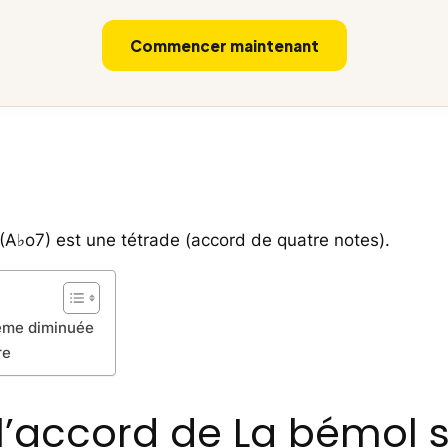
Commencer maintenant
A♭o7) est une tétrade (accord de quatre notes).
ième diminuée
re
l’accord de La bémol 